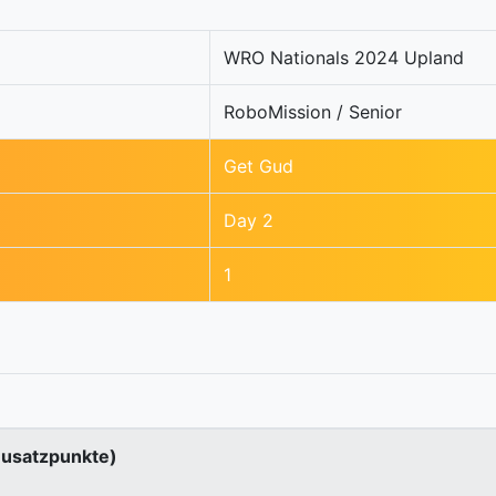
WRO Nationals 2024 Upland
RoboMission / Senior
Get Gud
Day 2
1
Zusatzpunkte)