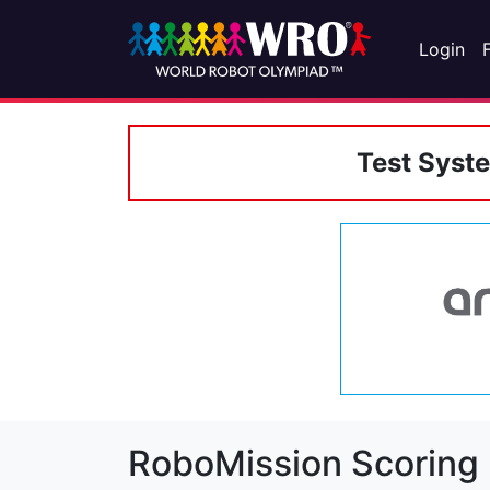
Login
Test Syst
RoboMission Scoring