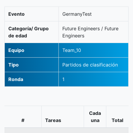
Evento
GermanyTest
Categoría/ Grupo
Future Engineers / Future
de edad
Engineers
Equipo
Team_10
Tipo
Partidos de clasificación
Ronda
1
Cada
#
Tareas
una
Total